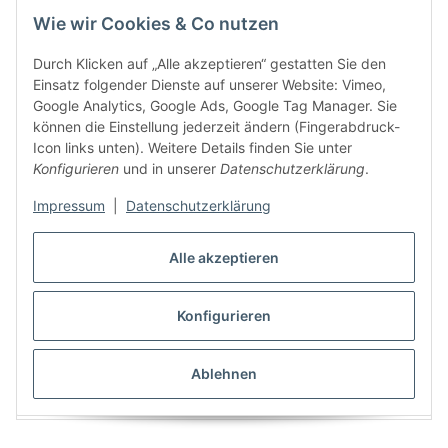
Wie wir Cookies & Co nutzen
Durch Klicken auf „Alle akzeptieren“ gestatten Sie den
Einsatz folgender Dienste auf unserer Website: Vimeo,
Google Analytics, Google Ads, Google Tag Manager. Sie
können die Einstellung jederzeit ändern (Fingerabdruck-
Icon links unten). Weitere Details finden Sie unter
Konfigurieren
und in unserer
Datenschutzerklärung
.
Schalter und Steckdosen Set McPower Shallow
Impressum
|
Datenschutzerklärung
Einsteiger 16-teilig Steckanschluss anthrazit
27,18 €
*
Alle akzeptieren
Sofort verfügbar
Lieferzeit: 1 - 2 Tage
Konfigurieren
Ablehnen
Angaben zur Produktsicherheit