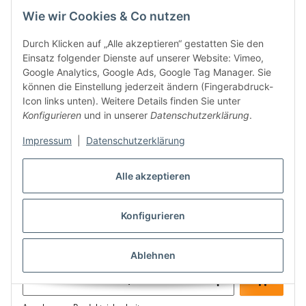
Wie wir Cookies & Co nutzen
Durch Klicken auf „Alle akzeptieren“ gestatten Sie den
Einsatz folgender Dienste auf unserer Website: Vimeo,
Google Analytics, Google Ads, Google Tag Manager. Sie
können die Einstellung jederzeit ändern (Fingerabdruck-
Icon links unten). Weitere Details finden Sie unter
Konfigurieren
und in unserer
Datenschutzerklärung
.
Impressum
|
Datenschutzerklärung
DUR-line Select 85/90cm Satellitenschüssel Alu hellgrau
Alle akzeptieren
(B-Ware)
79,90 €
*
Konfigurieren
Sofort verfügbar
Lieferzeit: 1 - 2 Tage
Ablehnen