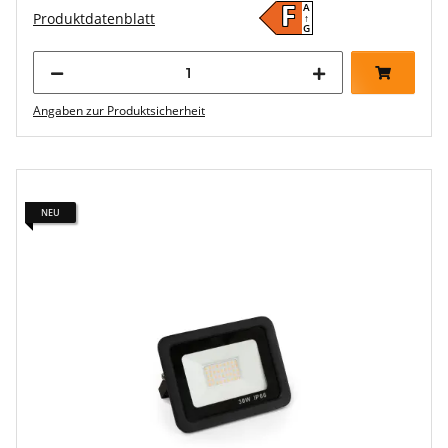
A
F
Produktdatenblatt
↑
G
Angaben zur Produktsicherheit
NEU