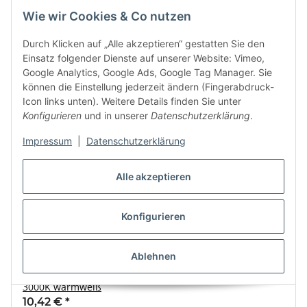
Wie wir Cookies & Co nutzen
NEU
Durch Klicken auf „Alle akzeptieren“ gestatten Sie den
Einsatz folgender Dienste auf unserer Website: Vimeo,
Google Analytics, Google Ads, Google Tag Manager. Sie
können die Einstellung jederzeit ändern (Fingerabdruck-
Icon links unten). Weitere Details finden Sie unter
Konfigurieren
und in unserer
Datenschutzerklärung
.
Impressum
|
Datenschutzerklärung
Alle akzeptieren
Konfigurieren
Ablehnen
LED-Außenstrahler McShine Slim 50W 4250 Lumen IP66
3000K warmweiß
10,42 €
*