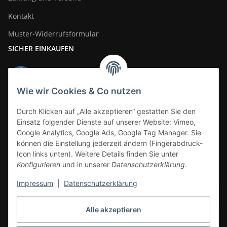
Kontakt
Muster-Widerrufsformular
SICHER EINKAUFEN
Wie wir Cookies & Co nutzen
ZAHLUNGSARTEN
Durch Klicken auf „Alle akzeptieren“ gestatten Sie den
Einsatz folgender Dienste auf unserer Website: Vimeo,
Google Analytics, Google Ads, Google Tag Manager. Sie
können die Einstellung jederzeit ändern (Fingerabdruck-
Icon links unten). Weitere Details finden Sie unter
Konfigurieren
und in unserer
Datenschutzerklärung
.
Impressum
|
Datenschutzerklärung
Vertrag widerrufen
Alle akzeptieren
* Alle Preise inkl. gesetzlicher Mwst., zzgl.
Versand
(Versandfrei ab 39€ in
DE, gilt nicht für Großgeräte per Spedition). Artikel mit 0% MwSt. (gem. §