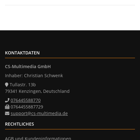
KONTAKTDATEN
CS-Multimedia GmbH
Inhaber: Christian Schwenk
Tullastr. 13b
79341 Kenzingen, Deutschland
076445588770
0764455887729
support@cs-multimedia.de
RECHTLICHES
AGB und Kundeninformationen