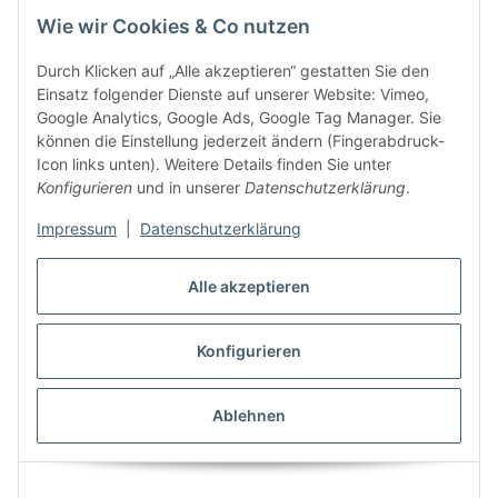
Wie wir Cookies & Co nutzen
Durch Klicken auf „Alle akzeptieren“ gestatten Sie den
Bodeneinbauleuchte McShine BL-12Q GU10-Fassung
Einsatz folgender Dienste auf unserer Website: Vimeo,
120x120x125mm mit 2 Eingängen
Google Analytics, Google Ads, Google Tag Manager. Sie
12,21 €
*
können die Einstellung jederzeit ändern (Fingerabdruck-
Icon links unten). Weitere Details finden Sie unter
Konfigurieren
und in unserer
Datenschutzerklärung
.
Sofort verfügbar
Lieferzeit: 3 - 4 Tage
Impressum
|
Datenschutzerklärung
Alle akzeptieren
Angaben zur Produktsicherheit
Konfigurieren
Ablehnen