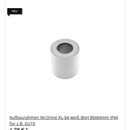
NEU
Aufbaurahmen McShine KL-84 weiß ØxH 80x84mm IP44
für z.B. GU10
4,78 €
*