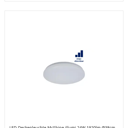
LED-Deckenleuchte McShine illumi 24W 1920lm Ø38cm