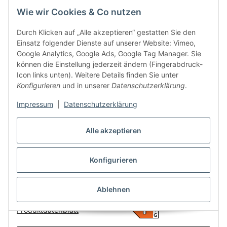
Wie wir Cookies & Co nutzen
Durch Klicken auf „Alle akzeptieren“ gestatten Sie den
Einsatz folgender Dienste auf unserer Website: Vimeo,
Google Analytics, Google Ads, Google Tag Manager. Sie
können die Einstellung jederzeit ändern (Fingerabdruck-
Icon links unten). Weitere Details finden Sie unter
Konfigurieren
und in unserer
Datenschutzerklärung
.
Impressum
|
Datenschutzerklärung
Alle akzeptieren
LED-Deckenleuchte McShine Starry-Sky Ø33cm 18W
1.260lm 3000K Sternenhimmel
Konfigurieren
8,66 €
*
Momentan nicht verfügbar
Ablehnen
A
F
Produktdatenblatt
↑
G