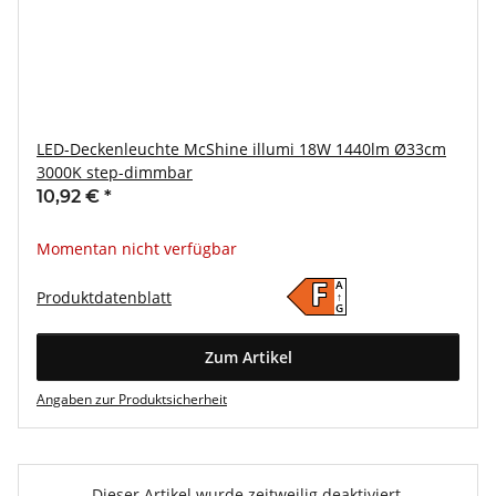
LED-Deckenleuchte McShine illumi 18W 1440lm Ø33cm
3000K step-dimmbar
10,92 €
*
Momentan nicht verfügbar
A
F
Produktdatenblatt
↑
G
Zum Artikel
Angaben zur Produktsicherheit
Dieser Artikel wurde zeitweilig deaktiviert.