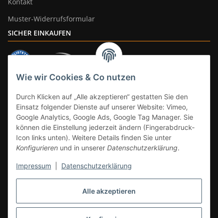
Kontakt
Muster-Widerrufsformular
SICHER EINKAUFEN
Wie wir Cookies & Co nutzen
ZAHLUNGSARTEN
Durch Klicken auf „Alle akzeptieren“ gestatten Sie den
Einsatz folgender Dienste auf unserer Website: Vimeo,
Google Analytics, Google Ads, Google Tag Manager. Sie
können die Einstellung jederzeit ändern (Fingerabdruck-
Icon links unten). Weitere Details finden Sie unter
Konfigurieren
und in unserer
Datenschutzerklärung
.
Impressum
|
Datenschutzerklärung
Vertrag widerrufen
Alle akzeptieren
* Alle Preise inkl. gesetzlicher Mwst., zzgl.
Versand
(Versandfrei ab 39€ in
DE, gilt nicht für Großgeräte per Spedition). Artikel mit 0% MwSt. (gem. §
12 Abs. 3 UStG) Versand nur innerhalb DE.