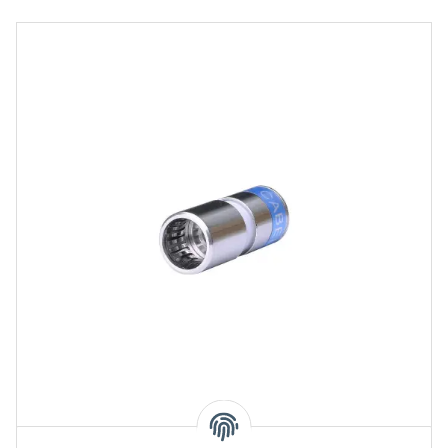
Cablecon F-SC-6-TD 5.1 SHORT F-Quick