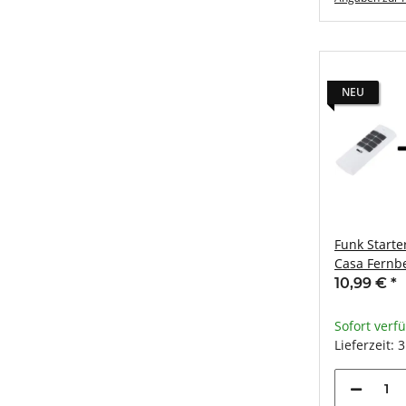
NEU
Funk Starter
Casa Fernb
Empfänger 
10,99 €
*
Sofort verf
Lieferzeit: 