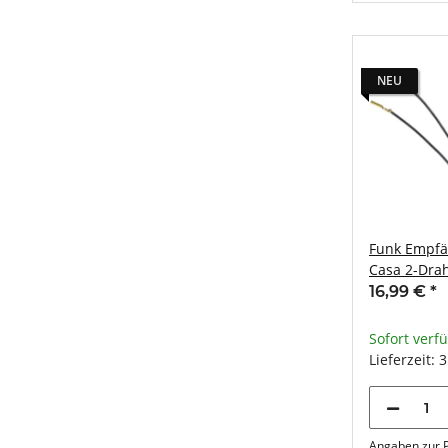
NEU
Funk Empfä
Casa 2-Drah
433,92Mhz 
16,99 €
*
Sofort verf
Lieferzeit: 
Angaben zur P