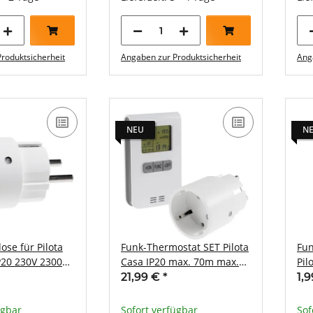
roduktsicherheit
Angaben zur Produktsicherheit
Ang
NEU
N
ose für Pilota
Funk-Thermostat SET Pilota
Fun
IP20 230V 2300W
Casa IP20 max. 70m max.
Pil
2300W
23
21,99 €
*
1,
ügbar
Sofort verfügbar
Sof