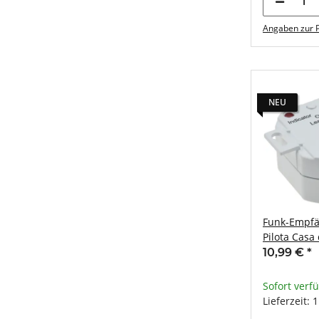
Angaben zur P
NEU
Funk-Empfä
Pilota Casa
(150W) + L
10,99 €
*
Sofort verf
Lieferzeit: 