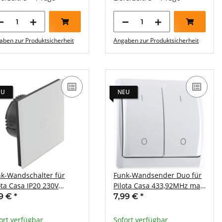
aben zur Produktsicherheit
Angaben zur Produktsicherheit
EU
NEU
k-Wandschalter für
Funk-Wandsender Duo für
ota Casa IP20 230V
Pilota Casa 433,92MHz max.
00W Touch-Bedienung
70m Batterie A23
99 €
*
7,99 €
*
ort verfügbar
Sofort verfügbar