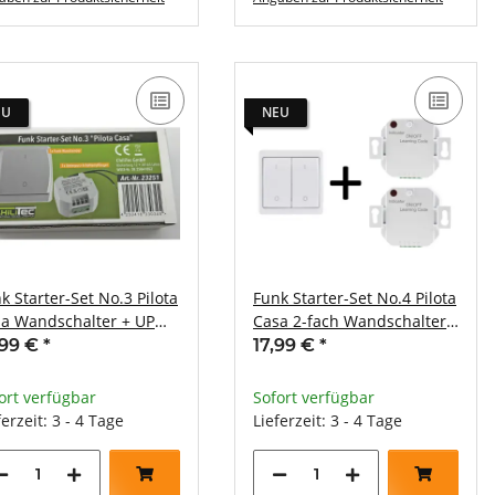
EU
NEU
k Starter-Set No.3 Pilota
Funk Starter-Set No.4 Pilota
a Wandschalter + UP
Casa 2-fach Wandschalter
pfänger WS
+ 2x UP Empfänger
,99 €
*
17,99 €
*
ort verfügbar
Sofort verfügbar
ferzeit: 3 - 4 Tage
Lieferzeit: 3 - 4 Tage