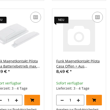
EU
NEU
k Magnetkontakt Pilota
Funk Magnetkontakt Pilota
a Batteriebetrieb max.
Casa Offen = Aus
m
Geschlossen = Ein
49 €
*
8,49 €
*
ort verfügbar
Sofort verfügbar
ferzeit: 3 - 4 Tage
Lieferzeit: 3 - 4 Tage
aben zur Produktsicherheit
Angaben zur Produktsicherheit