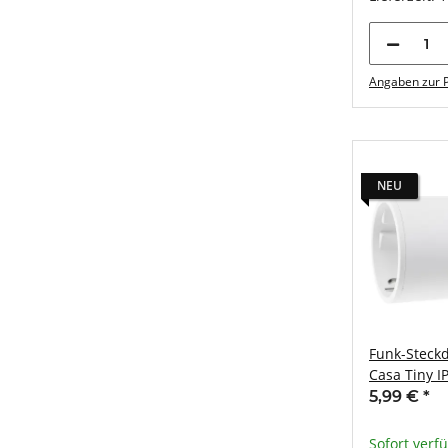
Angaben zur P
NEU
Funk-Steckd
Casa Tiny 
max. 70m
5,99 €
*
Sofort verf