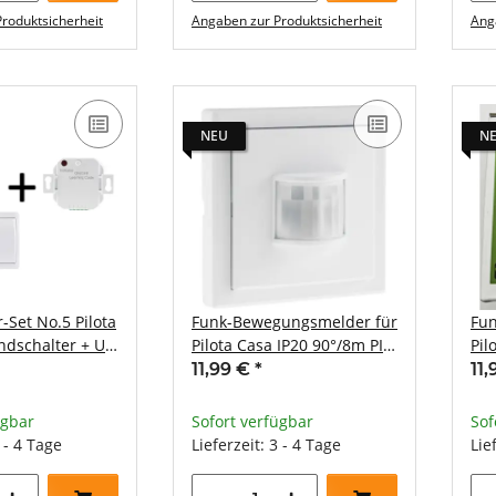
roduktsicherheit
Angaben zur Produktsicherheit
Ang
NEU
N
-Set No.5 Pilota
Funk-Bewegungsmelder für
Fu
ndschalter + UP
Pilota Casa IP20 90°/8m PIR
Pil
Aufputz 30mm flach
Auf
11,99 €
*
11
ügbar
Sofort verfügbar
Sof
3 - 4 Tage
Lieferzeit: 3 - 4 Tage
Lie