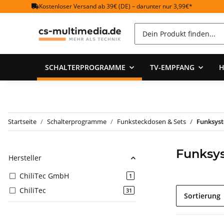
Kostenloser Versand ab 39€ (DE) – darunter nur 3,99€*
SCHALTERPROGRAMME
TV-EMPFANG
H
Startseite
Schalterprogramme
Funksteckdosen & Sets
Funksyst
Funksys
Hersteller
ChiliTec GmbH
Artikel gefunden
1
ChiliTec
Artikel gefunden
31
Sortierung