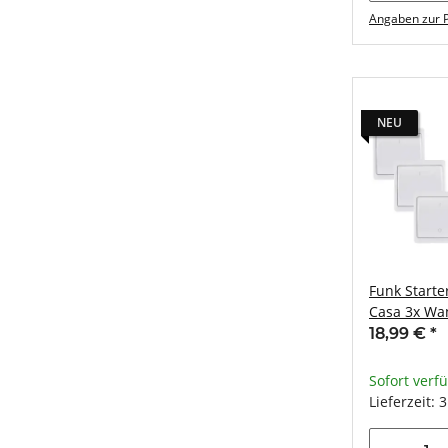
Angaben zur P
NEU
Funk Starter
Casa 3x Wa
Empfänger
18,99 €
*
Sofort verf
Lieferzeit: 