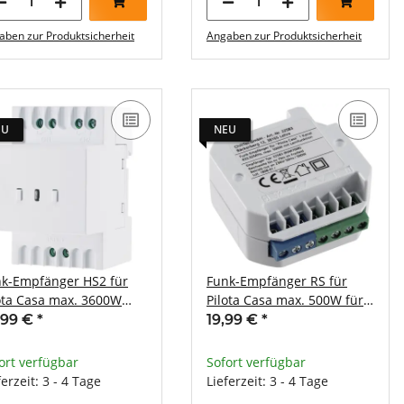
aben zur Produktsicherheit
Angaben zur Produktsicherheit
EU
NEU
k-Empfänger HS2 für
Funk-Empfänger RS für
ota Casa max. 3600W
Pilota Casa max. 500W für
ch Schalter f.
Rolladen-Steuerung
,99 €
*
19,99 €
*
schiene
ort verfügbar
Sofort verfügbar
ferzeit: 3 - 4 Tage
Lieferzeit: 3 - 4 Tage