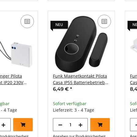
NEU
N
nger Pilota
Funk Magnetkontakt Pilota
Fun
t IP20 230V
Casa IP55 Batteriebetrieb
Cas
max. 300W
max. 30m
30
6,49 €
*
8,
ügbar
Sofort verfügbar
Sof
3 - 4 Tage
Lieferzeit: 3 - 4 Tage
Lie
roduktsicherheit
Angaben zur Produktsicherheit
Ang