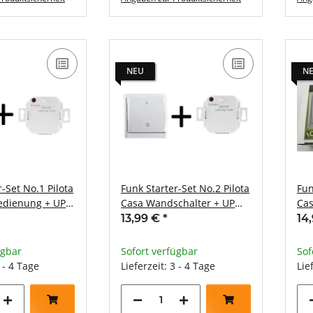
NEU
N
-Set No.1 Pilota
Funk Starter-Set No.2 Pilota
Fun
edienung + UP
Casa Wandschalter + UP
Cas
433,92Mhz
Empfänger 433,92Mhz
Em
13,99 €
*
14
ügbar
Sofort verfügbar
Sof
3 - 4 Tage
Lieferzeit: 3 - 4 Tage
Lie