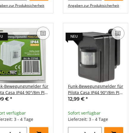
aben zur Produktsicherheit
Angaben zur Produktsicherheit
EU
NEU
nk-Bewegungsmelder für
Funk-Bewegungsmelder für
ota Casa IP44 90°/8m PIR
Pilota Casa IP44 90°/8m PIR
putz weiß
Aufputz schwarz
,99 €
*
12,99 €
*
ort verfügbar
Sofort verfügbar
ferzeit: 3 - 4 Tage
Lieferzeit: 3 - 4 Tage