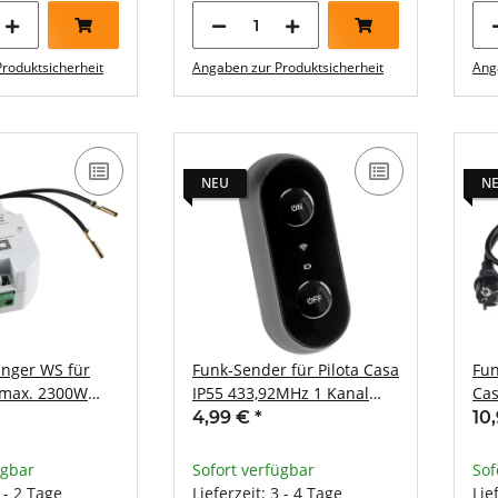
roduktsicherheit
Angaben zur Produktsicherheit
Ang
NEU
N
nger WS für
Funk-Sender für Pilota Casa
Fun
 max. 2300W
IP55 433,92MHz 1 Kanal
Cas
nen Schalter
Tasten EIN / AUS
230
4,99 €
*
10
ügbar
Sofort verfügbar
Sof
1 - 2 Tage
Lieferzeit: 3 - 4 Tage
Lie