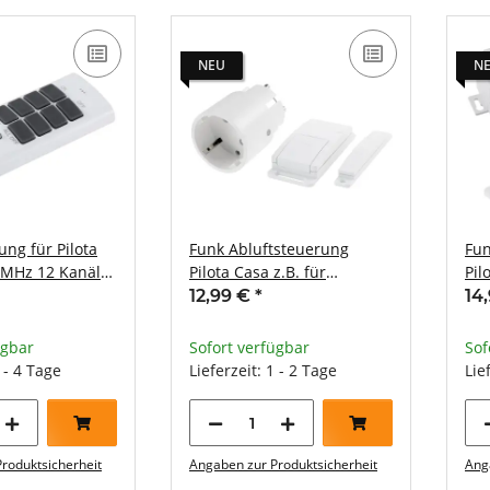
NEU
N
ng für Pilota
Funk Abluftsteuerung
Fun
2MHz 12 Kanäle
Pilota Casa z.B. für
Pil
/ AUS
Dunstabzugshauben max.
Du
12,99 €
*
14
2000W
20
ügbar
Sofort verfügbar
Sof
3 - 4 Tage
Lieferzeit: 1 - 2 Tage
Lie
roduktsicherheit
Angaben zur Produktsicherheit
Ang