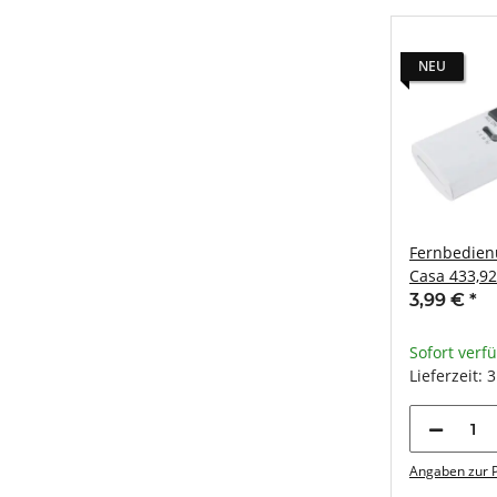
NEU
Fernbedienu
Casa 433,9
Tasten EIN 
3,99 €
*
Sofort verf
Lieferzeit: 
Angaben zur P