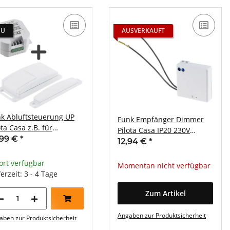
EU
AUSVERKAUFT
k Abluftsteuerung UP
Funk Empfänger Dimmer
ota Casa z.B. für
Pilota Casa IP20 230V
nstabzugshauben max.
,99 €
*
433,92Mhz max.150W 2-
12,94 €
*
00W
Draht
ort verfügbar
Momentan nicht verfügbar
ferzeit: 3 - 4 Tage
Zum Artikel
Angaben zur Produktsicherheit
aben zur Produktsicherheit