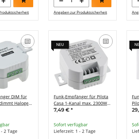
roduktsicherheit
Angaben zur Produktsicherheit
Ang
NEU
N
nger DIM für
Funk-Empfänger für Pilota
Fun
 dimmt Halogen-
Casa 1-Kanal max. 2300W
Pil
ED-Lampen (60W)
ERSETZT einen Schalter
2fa
7,49 €
*
29
Hut
ügbar
Sofort verfügbar
Sof
1 - 2 Tage
Lieferzeit: 1 - 2 Tage
Lie