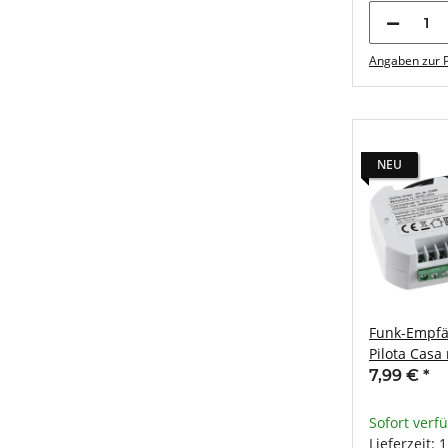
Angaben zur P
NEU
Funk-Empfä
Pilota Casa
ERGÄNZT ei
7,99 €
*
Sofort verf
Lieferzeit: 