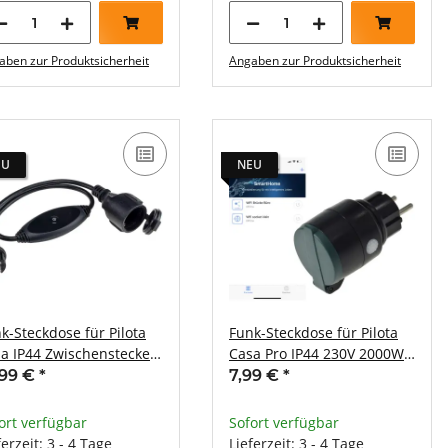
aben zur Produktsicherheit
Angaben zur Produktsicherheit
EU
NEU
k-Steckdose für Pilota
Funk-Steckdose für Pilota
a IP44 Zwischenstecker
Casa Pro IP44 230V 2000W
V 1000Watt
max. 30m
,99 €
*
7,99 €
*
ort verfügbar
Sofort verfügbar
ferzeit: 3 - 4 Tage
Lieferzeit: 3 - 4 Tage