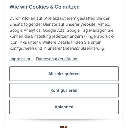
Wie wir Cookies & Co nutzen
Durch Klicken auf „Alle akzeptieren“ gestatten Sie den
Trenkle Kuckulino 2015 PQ weiss Schwarzwalduhr mit
Einsatz folgender Dienste auf unserer Website: Vimeo,
Quarzwerk und Kuckuckruf
Google Analytics, Google Ads, Google Tag Manager. Sie
59,95 €
*
können die Einstellung jederzeit ändern (Fingerabdruck-
Icon links unten). Weitere Details finden Sie unter
Momentan nicht verfügbar
Konfigurieren
und in unserer
Datenschutzerklärung
.
Impressum
|
Datenschutzerklärung
Zum Artikel
Angaben zur Produktsicherheit
Alle akzeptieren
Konfigurieren
AUSVERKAUFT
Ablehnen