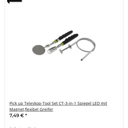
Pick up Teleskop-Tool Set CT-3-in-1 Spiegel LED mit
Magnet,flexibel Greifer
7,49 €
*