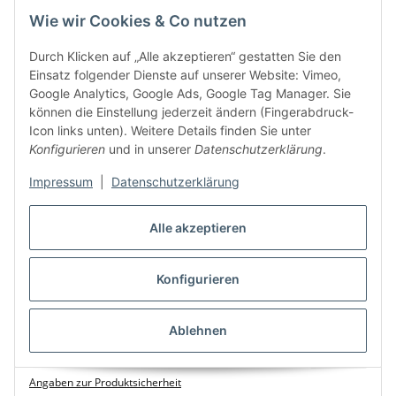
Wie wir Cookies & Co nutzen
Durch Klicken auf „Alle akzeptieren“ gestatten Sie den
Einsatz folgender Dienste auf unserer Website: Vimeo,
Google Analytics, Google Ads, Google Tag Manager. Sie
können die Einstellung jederzeit ändern (Fingerabdruck-
Icon links unten). Weitere Details finden Sie unter
Konfigurieren
und in unserer
Datenschutzerklärung
.
Impressum
|
Datenschutzerklärung
Steckdosenleiste McPower SL-04 4-fach
Überspannungsschutz 1,4m Zuleitung
Alle akzeptieren
11,64 €
*
Konfigurieren
Sofort verfügbar
Lieferzeit: 3 - 4 Tage
Ablehnen
Angaben zur Produktsicherheit