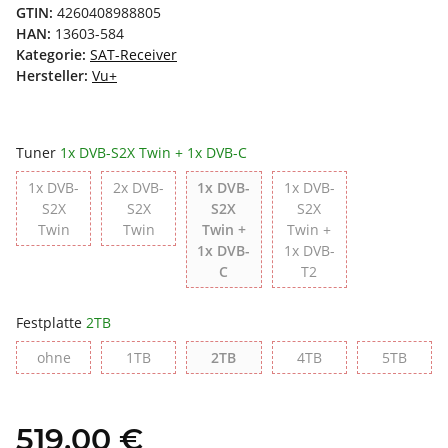
GTIN:
4260408988805
HAN:
13603-584
Kategorie:
SAT-Receiver
Hersteller:
Vu+
Tuner
1x DVB-S2X Twin + 1x DVB-C
1x DVB-
2x DVB-
1x DVB-
1x DVB-
S2X
S2X
S2X
S2X
1x DVB-S2X Twin
2x DVB-S2X Twin
Twin
Twin
Twin +
Twin +
1x DVB-
1x DVB-
1x DVB-S2X Twin + 1x DVB-C
1x DVB-S2X Twin + 
C
T2
Festplatte
2TB
ohne
1TB
2TB
4TB
5TB
ohne
1TB
2TB
4TB
5TB
519,00 €