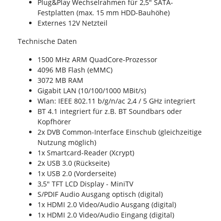
Plug&Play Wechselrahmen für 2,5" SATA-
Festplatten (max. 15 mm HDD-Bauhöhe)
Externes 12V Netzteil
Technische Daten
1500 MHz ARM QuadCore-Prozessor
4096 MB Flash (eMMC)
3072 MB RAM
Gigabit LAN (10/100/1000 MBit/s)
Wlan: IEEE 802.11 b/g/n/ac 2,4 / 5 GHz integriert
BT 4.1 integriert für z.B. BT Soundbars oder
Kopfhörer
2x DVB Common-Interface Einschub (gleichzeitige
Nutzung möglich)
1x Smartcard-Reader (Xcrypt)
2x USB 3.0 (Rückseite)
1x USB 2.0 (Vorderseite)
3,5" TFT LCD Display - MiniTV
S/PDIF Audio Ausgang optisch (digital)
1x HDMI 2.0 Video/Audio Ausgang (digital)
1x HDMI 2.0 Video/Audio Eingang (digital)