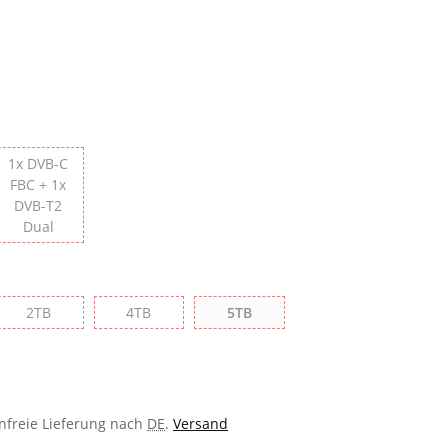
1x DVB-C
-C FBC
FBC + 1x
DVB-T2
1x DVB-C FBC + 1x DVB-T2 Dual
Dual
2TB
4TB
5TB
2TB
4TB
5TB
enfreie Lieferung nach
DE
.
Versand