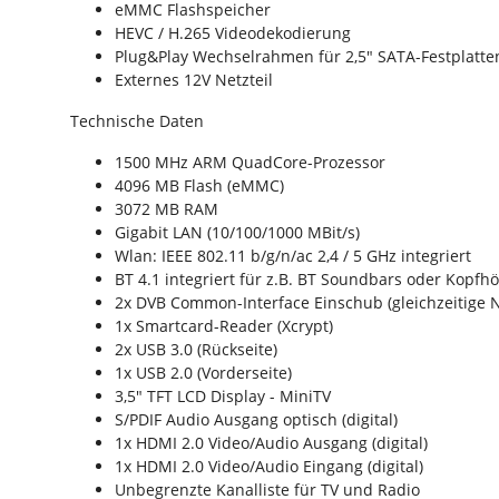
eMMC Flashspeicher
HEVC / H.265 Videodekodierung
Plug&Play Wechselrahmen für 2,5" SATA-Festplatt
Externes 12V Netzteil
Technische Daten
1500 MHz ARM QuadCore-Prozessor
4096 MB Flash (eMMC)
3072 MB RAM
Gigabit LAN (10/100/1000 MBit/s)
Wlan: IEEE 802.11 b/g/n/ac 2,4 / 5 GHz integriert
BT 4.1 integriert für z.B. BT Soundbars oder Kopfhö
2x DVB Common-Interface Einschub (gleichzeitige 
1x Smartcard-Reader (Xcrypt)
2x USB 3.0 (Rückseite)
1x USB 2.0 (Vorderseite)
3,5" TFT LCD Display - MiniTV
S/PDIF Audio Ausgang optisch (digital)
1x HDMI 2.0 Video/Audio Ausgang (digital)
1x HDMI 2.0 Video/Audio Eingang (digital)
Unbegrenzte Kanalliste für TV und Radio