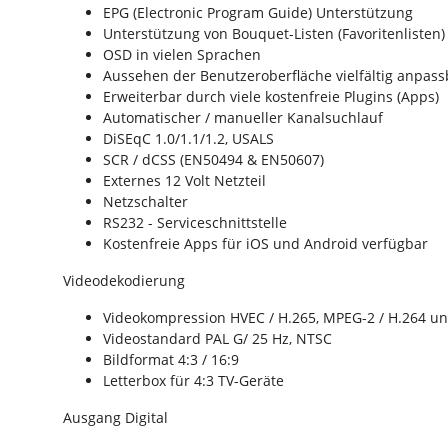
EPG (Electronic Program Guide) Unterstützung
Unterstützung von Bouquet-Listen (Favoritenlisten)
OSD in vielen Sprachen
Aussehen der Benutzeroberfläche vielfältig anpass
Erweiterbar durch viele kostenfreie Plugins (Apps)
Automatischer / manueller Kanalsuchlauf
DiSEqC 1.0/1.1/1.2, USALS
SCR / dCSS (EN50494 & EN50607)
Externes 12 Volt Netzteil
Netzschalter
RS232 - Serviceschnittstelle
Kostenfreie Apps für iOS und Android verfügbar
Videodekodierung
Videokompression HVEC / H.265, MPEG-2 / H.264 u
Videostandard PAL G/ 25 Hz, NTSC
Bildformat 4:3 / 16:9
Letterbox für 4:3 TV-Geräte
Ausgang Digital