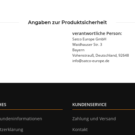
Angaben zur Produktsicherheit
verantwortliche Person:
Satco Europe GmbH
Waidhauser Str. 3
Bayern
Vohenstrauß, Deutschland, 92648
info@satco-europe.de
HES
KUNDENSERVICE
undeninformationen
Zahlung und Versand
tzerklärung
Kontakt