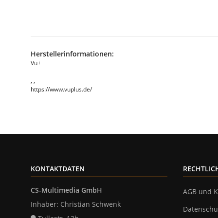
Herstellerinformationen:
Vu+
, ,
https://www.vuplus.de/
KONTAKTDATEN
RECHTLIC
CS-Multimedia GmbH
AGB und K
Inhaber: Christian Schwenk
Datenschu