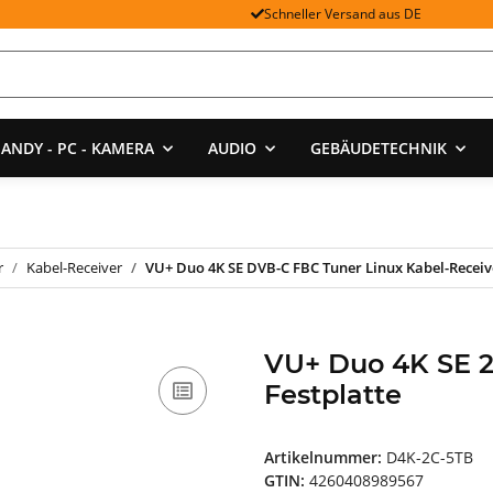
Schneller Versand aus DE
ANDY - PC - KAMERA
AUDIO
GEBÄUDETECHNIK
r
Kabel-Receiver
VU+ Duo 4K SE DVB-C FBC Tuner Linux Kabel-Recei
VU+ Duo 4K SE 2
Festplatte
Artikelnummer:
D4K-2C-5TB
GTIN:
4260408989567