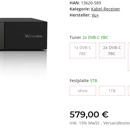
HAN:
13620-589
Kategorie:
Kabel-Receiver
Hersteller:
Vu+
Tuner
2x DVB-C FBC
1x DVB-C
2x DVB-C
1x DVB-C FBC
2x DVB
FBC
FBC
Festplatte
5TB
ohne
1TB
ohne
1TB
579,00 €
inkl. 19% MwSt. , Versandkost