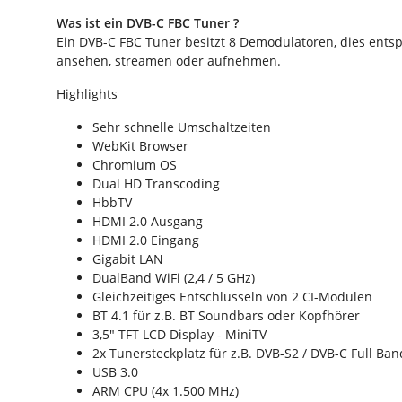
Was ist ein DVB-C FBC Tuner ?
Ein DVB-C FBC Tuner besitzt 8 Demodulatoren, dies entsp
ansehen, streamen oder aufnehmen.
Highlights
Sehr schnelle Umschaltzeiten
WebKit Browser
Chromium OS
Dual HD Transcoding
HbbTV
HDMI 2.0 Ausgang
HDMI 2.0 Eingang
Gigabit LAN
DualBand WiFi (2,4 / 5 GHz)
Gleichzeitiges Entschlüsseln von 2 CI-Modulen
BT 4.1 für z.B. BT Soundbars oder Kopfhörer
3,5" TFT LCD Display - MiniTV
2x Tunersteckplatz für z.B. DVB-S2 / DVB-C Full Ba
USB 3.0
ARM CPU (4x 1.500 MHz)