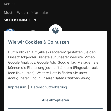
Kontakt
Muster-Widerrufsformular
SICHER EINKAUFEN
Wie wir Cookies & Co nutzen
ZAHLUNGSARTEN
Durch Klicken auf „Alle akzeptieren“ gestatten Sie den
Einsatz folgender Dienste auf unserer Website: Vimeo,
Google Analytics, Google Ads, Google Tag Manager. Sie
können die Einstellung jederzeit ändern (Fingerabdruck-
Icon links unten). Weitere Details finden Sie unter
Konfigurieren
und in unserer
Datenschutzerklärung
.
Impressum
|
Datenschutzerklärung
Vertrag widerrufen
Alle akzeptieren
* Alle Preise inkl. gesetzlicher Mwst., zzgl.
Versand
(Versandfrei ab 39€ in
DE, gilt nicht für Großgeräte per Spedition). Artikel mit 0% MwSt. (gem. §