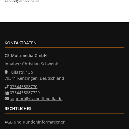
service@ett-online.de
KONTAKTDATEN
CS-Multimedia GmbH
Inhaber: Christian Schwenk
Tullastr. 13b
79341 Kenzingen, Deutschland
076445588770
0764455887729
support@cs-multimedia.de
RECHTLICHES
AGB und Kundeninformationen