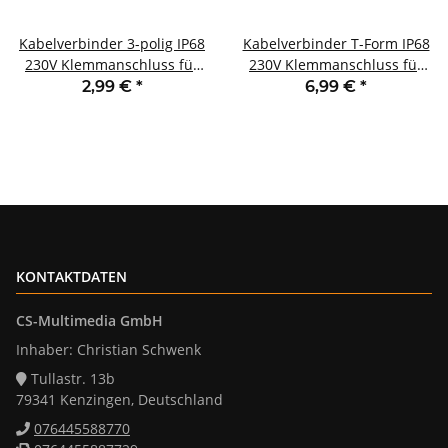
Kabelverbinder 3-polig IP68
Kabelverbinder T-Form IP68
230V Klemmanschluss für
230V Klemmanschluss für
Kabel Ø 6-11mm
Kabel Ø 6-11mm
2,99 €
*
6,99 €
*
KONTAKTDATEN
CS-Multimedia GmbH
Inhaber: Christian Schwenk
Tullastr. 13b
79341 Kenzingen, Deutschland
076445588770