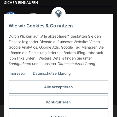
SICHER EINKAUFEN
Wie wir Cookies & Co nutzen
ZAHLUNGSARTEN
Durch Klicken auf „Alle akzeptieren“ gestatten Sie den
Einsatz folgender Dienste auf unserer Website: Vimeo,
Google Analytics, Google Ads, Google Tag Manager. Sie
können die Einstellung jederzeit ändern (Fingerabdruck-
Icon links unten). Weitere Details finden Sie unter
Konfigurieren
und in unserer
Datenschutzerklärung
.
Impressum
|
Datenschutzerklärung
Vertrag widerrufen
Alle akzeptieren
* Alle Preise inkl. gesetzlicher Mwst., zzgl.
Versand
(Versandfrei ab 39€ in
DE, gilt nicht für Großgeräte per Spedition). Artikel mit 0% MwSt. (gem. §
12 Abs. 3 UStG) Versand nur innerhalb DE.
Konfigurieren
© CS-Multimedia GmbH
Änderungen und Irrtümer vorbehalten.
Abbildungen ähnlich, alle Angebote ohne Dekoration. Angebot gültig auf