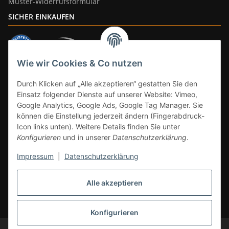
Muster-Widerrufsformular
SICHER EINKAUFEN
Wie wir Cookies & Co nutzen
ZAHLUNGSARTEN
Durch Klicken auf „Alle akzeptieren“ gestatten Sie den
Einsatz folgender Dienste auf unserer Website: Vimeo,
Google Analytics, Google Ads, Google Tag Manager. Sie
können die Einstellung jederzeit ändern (Fingerabdruck-
Icon links unten). Weitere Details finden Sie unter
Konfigurieren
und in unserer
Datenschutzerklärung
.
Impressum
|
Datenschutzerklärung
Vertrag widerrufen
Alle akzeptieren
* Alle Preise inkl. gesetzlicher Mwst., zzgl.
Versand
(Versandfrei ab 39€ in
DE, gilt nicht für Großgeräte per Spedition). Artikel mit 0% MwSt. (gem. §
12 Abs. 3 UStG) Versand nur innerhalb DE.
Konfigurieren