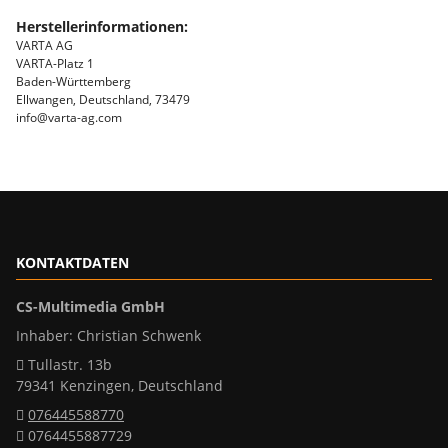
Herstellerinformationen:
VARTA AG
VARTA-Platz 1
Baden-Württemberg
Ellwangen, Deutschland, 73479
info@varta-ag.com
KONTAKTDATEN
CS-Multimedia GmbH
Inhaber: Christian Schwenk
Tullastr. 13b
79341 Kenzingen, Deutschland
076445588770
0764455887729