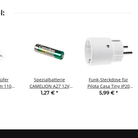
l:
üfer
Spezialbatterie
Funk-Steckdose für
m 110-
CAMELION A27 12V
Pilota Casa Tiny IP20
inge
28,5x8mm Alkaline
230V 2300W max. 70m
1,27 €
*
5,99 €
*