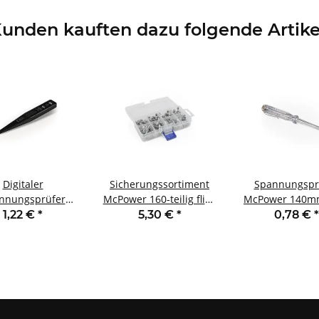
unden kauften dazu folgende Artike
Digitaler
Sicherungssortiment
Spannungspr
nnungsprüfer
McPower 160-teilig flink
McPower 140m
er Ergo-250 12-
je 20 St. 500mA-10A
250V 60mm-Kl
1,22 €
*
5,30 €
*
0,78 €
*
0V LC-Display