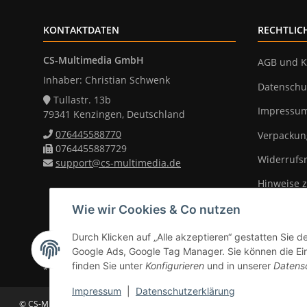
KONTAKTDATEN
RECHTLIC
CS-Multimedia GmbH
AGB und K
Inhaber: Christian Schwenk
Datenschu
Tullastr. 13b
Impressu
79341 Kenzingen, Deutschland
076445588770
Verpackun
0764455887729
Widerrufs
support@cs-multimedia.de
Hinweise z
Wie wir Cookies & Co nutzen
Durch Klicken auf „Alle akzeptieren“ gestatten Sie d
Vertrag widerrufen
Google Ads, Google Tag Manager. Sie können die Eins
finden Sie unter
Konfigurieren
und in unserer
Datens
* Alle Preise inkl. gesetzlicher Mwst., zzgl.
Versand
(Versandfrei ab 39
Impressum
|
Datenschutzerklärung
© CS-Multimedia GmbH
Änderungen und Irrtümer vorbehalten. Abbildunge