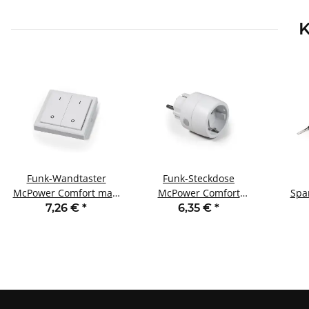
K
Funk-Wandtaster
Funk-Steckdose
McPower Comfort max.
McPower Comfort
Spa
70m Aufputz 2-Kanal
2300W max. 150m IP20
McPow
7,26 €
*
6,35 €
*
25