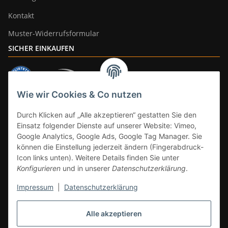
Kontakt
Muster-Widerrufsformular
SICHER EINKAUFEN
Wie wir Cookies & Co nutzen
ZAHLUNGSARTEN
Durch Klicken auf „Alle akzeptieren“ gestatten Sie den
Einsatz folgender Dienste auf unserer Website: Vimeo,
Google Analytics, Google Ads, Google Tag Manager. Sie
können die Einstellung jederzeit ändern (Fingerabdruck-
Icon links unten). Weitere Details finden Sie unter
Konfigurieren
und in unserer
Datenschutzerklärung
.
Impressum
|
Datenschutzerklärung
Vertrag widerrufen
Alle akzeptieren
* Alle Preise inkl. gesetzlicher Mwst., zzgl.
Versand
(Versandfrei ab 39€ in
DE, gilt nicht für Großgeräte per Spedition). Artikel mit 0% MwSt. (gem. §