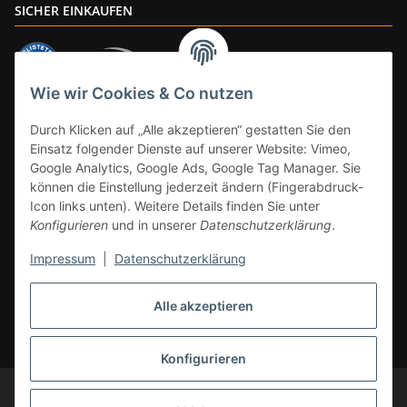
SICHER EINKAUFEN
Wie wir Cookies & Co nutzen
ZAHLUNGSARTEN
Durch Klicken auf „Alle akzeptieren“ gestatten Sie den
Einsatz folgender Dienste auf unserer Website: Vimeo,
Google Analytics, Google Ads, Google Tag Manager. Sie
können die Einstellung jederzeit ändern (Fingerabdruck-
Icon links unten). Weitere Details finden Sie unter
Konfigurieren
und in unserer
Datenschutzerklärung
.
Impressum
|
Datenschutzerklärung
Vertrag widerrufen
Alle akzeptieren
* Alle Preise inkl. gesetzlicher Mwst., zzgl.
Versand
(Versandfrei ab 39€ in
DE, gilt nicht für Großgeräte per Spedition). Artikel mit 0% MwSt. (gem. §
12 Abs. 3 UStG) Versand nur innerhalb DE.
Konfigurieren
© CS-Multimedia GmbH
Änderungen und Irrtümer vorbehalten.
Abbildungen ähnlich, alle Angebote ohne Dekoration. Angebot gültig auf