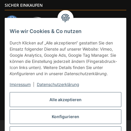
SICHER EINKAUFEN
Wie wir Cookies & Co nutzen
ZAHLUNGSARTEN
Durch Klicken auf „Alle akzeptieren“ gestatten Sie den
Einsatz folgender Dienste auf unserer Website: Vimeo,
Google Analytics, Google Ads, Google Tag Manager. Sie
können die Einstellung jederzeit ändern (Fingerabdruck-
Icon links unten). Weitere Details finden Sie unter
Konfigurieren
und in unserer
Datenschutzerklärung
.
Impressum
|
Datenschutzerklärung
Vertrag widerrufen
Alle akzeptieren
* Alle Preise inkl. gesetzlicher Mwst., zzgl.
Versand
(Versandfrei ab 39€ in
DE, gilt nicht für Großgeräte per Spedition). Artikel mit 0% MwSt. (gem. §
12 Abs. 3 UStG) Versand nur innerhalb DE.
Konfigurieren
© CS-Multimedia GmbH
Änderungen und Irrtümer vorbehalten.