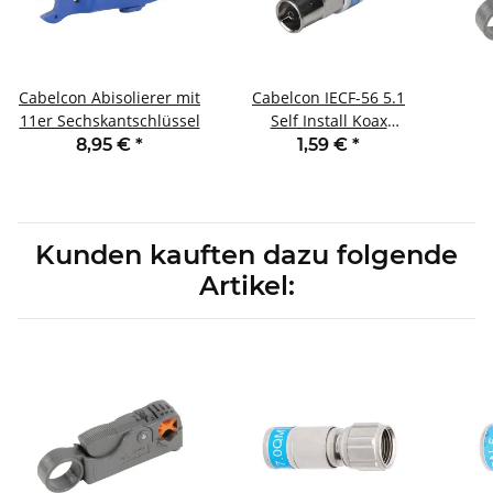
Cabelcon Abisolierer mit
Cabelcon IECF-56 5.1
11er Sechskantschlüssel
Self Install Koax
Kupplung
8,95 €
*
1,59 €
*
Kunden kauften dazu folgende
Artikel: