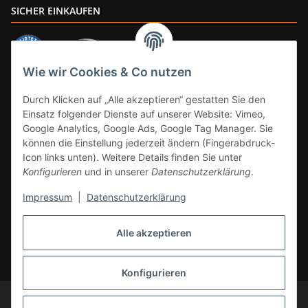
SICHER EINKAUFEN
Wie wir Cookies & Co nutzen
ZAHLUNGSARTEN
Durch Klicken auf „Alle akzeptieren“ gestatten Sie den
Einsatz folgender Dienste auf unserer Website: Vimeo,
Google Analytics, Google Ads, Google Tag Manager. Sie
können die Einstellung jederzeit ändern (Fingerabdruck-
Icon links unten). Weitere Details finden Sie unter
Konfigurieren
und in unserer
Datenschutzerklärung
.
Impressum
|
Datenschutzerklärung
Vertrag widerrufen
Alle akzeptieren
* Alle Preise inkl. gesetzlicher Mwst., zzgl.
Versand
(Versandfrei ab 39€ in
DE, gilt nicht für Großgeräte per Spedition). Artikel mit 0% MwSt. (gem. §
12 Abs. 3 UStG) Versand nur innerhalb DE.
Konfigurieren
© CS-Multimedia GmbH
Änderungen und Irrtümer vorbehalten.