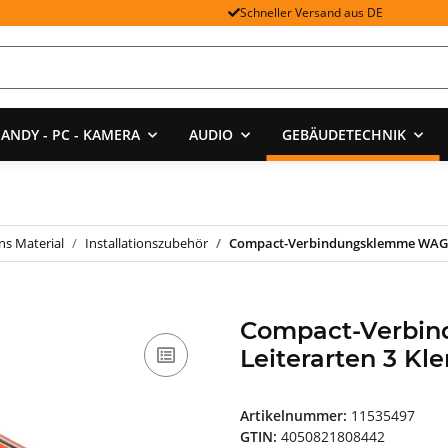
Schneller Versand aus DE
ANDY - PC - KAMERA
AUDIO
GEBÄUDETECHNIK
ons Material
Installationszubehör
Compact-Verbindungsklemme WAGO 
Compact-Verbin
Leiterarten 3 K
Artikelnummer:
11535497
GTIN:
4050821808442