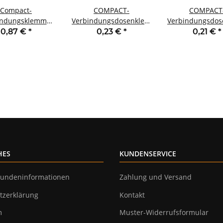
Compact-
COMPACT-
COMPACT
indungsklemme
Verbindungsdosenklemme
Verbindungsdo
GO für alle
WAGO eindrähtige
WAGO eindräh
0,87 €
*
0,23 €
*
0,21 €
*
eiterarten 5
Leiter 3 Klemmstellen
Leiter 2 Klemms
mstellen 4mm²
orange
weiß
HES
KUNDENSERVICE
undeninformationen
Zahlung und Versand
tzerklärung
Kontakt
m
Muster-Widerrufsformular