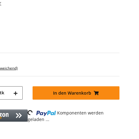
r
bweichend)
tk
In den Warenkorb
Loading...
Komponenten werden
geladen ...