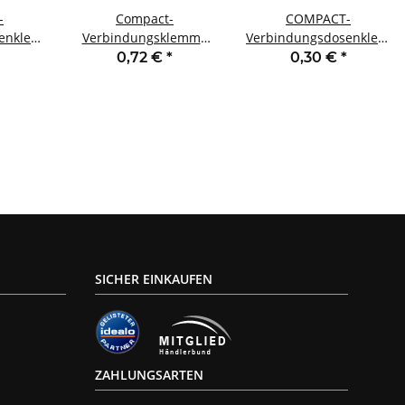
-
Compact-
COMPACT-
senklemme
Verbindungsklemme
Verbindungsdosenklemm
tige
WAGO für alle
WAGO eindrähtige
0,72 €
*
0,30 €
*
tellen
Leiterarten 2
Leiter 5 Klemmstellen
Klemmstellen 6mm²
gelb
SICHER EINKAUFEN
ZAHLUNGSARTEN