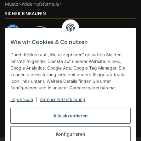
Muster-Widerrufsformular
SICHER EINKAUFEN
Wie wir Cookies & Co nutzen
ZAHLUNGSARTEN
Durch Klicken auf „Alle akzeptieren“ gestatten Sie den
Einsatz folgender Dienste auf unserer Website: Vimeo,
Google Analytics, Google Ads, Google Tag Manager. Sie
können die Einstellung jederzeit ändern (Fingerabdruck-
Icon links unten). Weitere Details finden Sie unter
Konfigurieren
und in unserer
Datenschutzerklärung
.
Impressum
|
Datenschutzerklärung
Vertrag widerrufen
Alle akzeptieren
* Alle Preise inkl. gesetzlicher Mwst., zzgl.
Versand
(Versandfrei ab 39€ in
DE, gilt nicht für Großgeräte per Spedition). Artikel mit 0% MwSt. (gem. §
12 Abs. 3 UStG) Versand nur innerhalb DE.
Konfigurieren