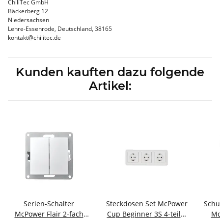
ChiliTec GmbH
Bäckerberg 12
Niedersachsen
Lehre-Essenrode, Deutschland, 38165
kontakt@chilitec.de
Kunden kauften dazu folgende
Artikel:
Serien-Schalter
Steckdosen Set McPower
Schu
McPower Flair 2-fach
Cup Beginner 3S 4-teilig
Mc