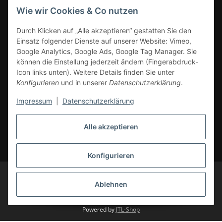
Wie wir Cookies & Co nutzen
ZAHLUNGSARTEN
Durch Klicken auf „Alle akzeptieren“ gestatten Sie den
Einsatz folgender Dienste auf unserer Website: Vimeo,
Google Analytics, Google Ads, Google Tag Manager. Sie
können die Einstellung jederzeit ändern (Fingerabdruck-
Icon links unten). Weitere Details finden Sie unter
Konfigurieren
und in unserer
Datenschutzerklärung
.
Impressum
|
Datenschutzerklärung
Vertrag widerrufen
Alle akzeptieren
* Alle Preise inkl. gesetzlicher Mwst., zzgl.
Versand
(Versandfrei ab 39€ in
DE, gilt nicht für Großgeräte per Spedition). Artikel mit 0% MwSt. (gem. §
12 Abs. 3 UStG) Versand nur innerhalb DE.
Konfigurieren
© CS-Multimedia GmbH
Änderungen und Irrtümer vorbehalten.
Abbildungen ähnlich, alle Angebote ohne Dekoration. Angebot gültig auf
Ablehnen
cs-multimedia.de, solange Vorrat reicht. Liefergebiete: Deutschland,
Belgien, Luxemburg, Niederlande, Österreich.
Powered by
JTL-Shop