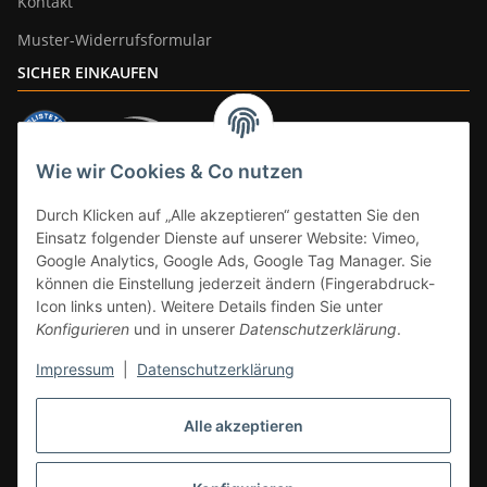
Kontakt
Muster-Widerrufsformular
SICHER EINKAUFEN
Wie wir Cookies & Co nutzen
ZAHLUNGSARTEN
Durch Klicken auf „Alle akzeptieren“ gestatten Sie den
Einsatz folgender Dienste auf unserer Website: Vimeo,
Google Analytics, Google Ads, Google Tag Manager. Sie
können die Einstellung jederzeit ändern (Fingerabdruck-
Icon links unten). Weitere Details finden Sie unter
Konfigurieren
und in unserer
Datenschutzerklärung
.
Impressum
|
Datenschutzerklärung
Vertrag widerrufen
Alle akzeptieren
* Alle Preise inkl. gesetzlicher Mwst., zzgl.
Versand
(Versandfrei ab 39€ in
DE, gilt nicht für Großgeräte per Spedition). Artikel mit 0% MwSt. (gem. §
12 Abs. 3 UStG) Versand nur innerhalb DE.