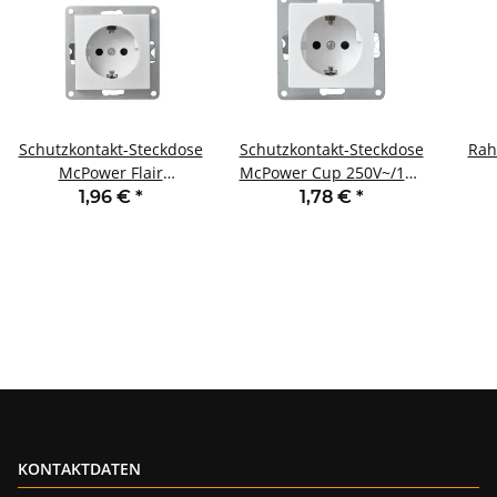
Schutzkontakt-Steckdose
Schutzkontakt-Steckdose
Rah
McPower Flair
McPower Cup 250V~/16A
250V~/16A UP
UP Einsteckschutz weiß
1,96 €
*
1,78 €
*
Einsteckschutz weiß
KONTAKTDATEN