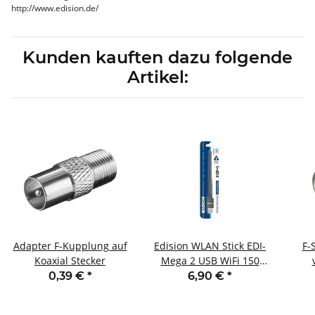
http://www.edision.de/
Kunden kauften dazu folgende
Artikel:
Adapter F-Kupplung auf
Edision WLAN Stick EDI-
F-
Koaxial Stecker
Mega 2 USB WiFi 150
Mbps mit Antenne
0,39 €
*
6,90 €
*