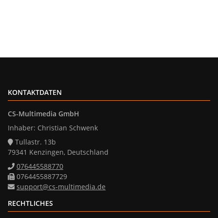
KONTAKTDATEN
CS-Multimedia GmbH
Inhaber: Christian Schwenk
Tullastr. 13b
79341 Kenzingen, Deutschland
076445588770
0764455887729
support@cs-multimedia.de
RECHTLICHES