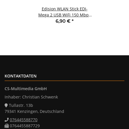
Edision WLAN Stick EDI-
Mega 2 USB WiFi 150 Mbps
mit Antenne
6,90 €
*
KONTAKTDATEN
CS-Multimedia GmbH
Inhaber: Christian Schwenk
Tullastr. 13b
79341 Kenzingen, Deutschland
076445588770
0764455887729