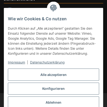
Wie wir Cookies & Co nutzen
ZAHLUNGSARTEN
Durch Klicken auf „Alle akzeptieren“ gestatten Sie den
Einsatz folgender Dienste auf unserer Website: Vimeo,
Google Analytics, Google Ads, Google Tag Manager. Sie
können die Einstellung jederzeit ändern (Fingerabdruck-
Icon links unten). Weitere Details finden Sie unter
Konfigurieren
und in unserer
Datenschutzerklärung
.
Impressum
|
Datenschutzerklärung
Vertrag widerrufen
Alle akzeptieren
* Alle Preise inkl. gesetzlicher Mwst., zzgl.
Versand
(Versandfrei ab 39€ in
DE, gilt nicht für Großgeräte per Spedition). Artikel mit 0% MwSt. (gem. §
12 Abs. 3 UStG) Versand nur innerhalb DE.
Konfigurieren
© CS-Multimedia GmbH
Änderungen und Irrtümer vorbehalten.
Ablehnen
Abbildungen ähnlich, alle Angebote ohne Dekoration. Angebot gültig auf