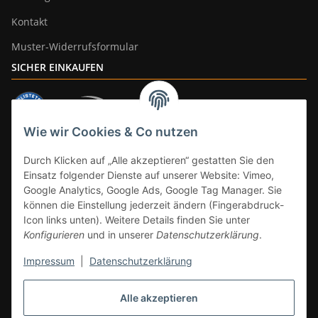
Kontakt
Muster-Widerrufsformular
SICHER EINKAUFEN
Wie wir Cookies & Co nutzen
ZAHLUNGSARTEN
Durch Klicken auf „Alle akzeptieren“ gestatten Sie den
Einsatz folgender Dienste auf unserer Website: Vimeo,
Google Analytics, Google Ads, Google Tag Manager. Sie
können die Einstellung jederzeit ändern (Fingerabdruck-
Icon links unten). Weitere Details finden Sie unter
Konfigurieren
und in unserer
Datenschutzerklärung
.
Impressum
|
Datenschutzerklärung
Vertrag widerrufen
Alle akzeptieren
* Alle Preise inkl. gesetzlicher Mwst., zzgl.
Versand
(Versandfrei ab 39€ in
DE, gilt nicht für Großgeräte per Spedition). Artikel mit 0% MwSt. (gem. §