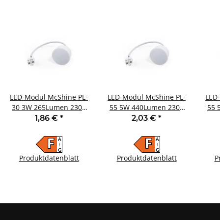
LED-Modul McShine PL-
LED-Modul McShine PL-
LED
30 3W 265Lumen 230V
55 5W 440Lumen 230V
55 
50x25mm warmweiß
50x25mm warmweiß
50x
1,86 €
*
2,03 €
*
3000K
3000K
A
A
F
F
↑
↑
G
G
Produktdatenblatt
Produktdatenblatt
P