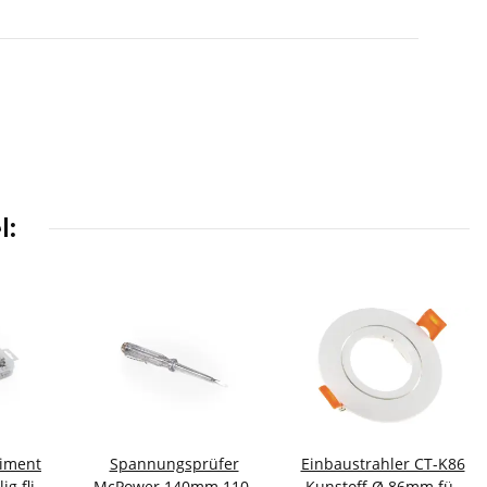
l:
timent
Spannungsprüfer
Einbaustrahler CT-K86
ig flink
McPower 140mm 110-
Kunstoff Ø 86mm für