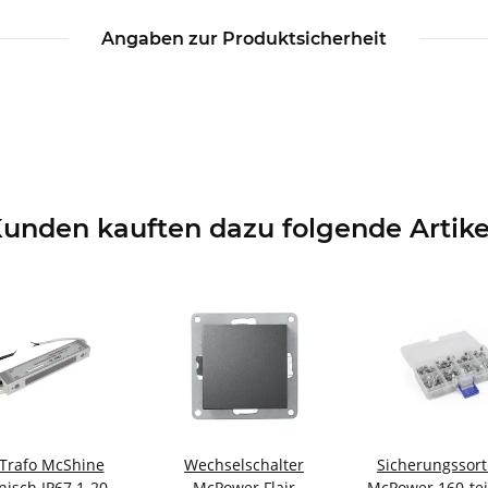
Angaben zur Produktsicherheit
unden kauften dazu folgende Artike
Trafo McShine
Wechselschalter
Sicherungssor
onisch IP67 1-20W
McPower Flair
McPower 160-teil