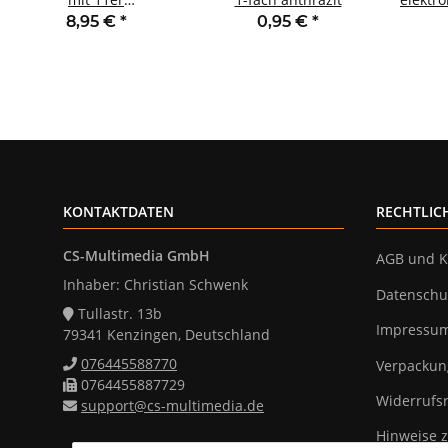
Sechskantschlüssel
Ein 8
8,95 €
*
0,95 €
*
KONTAKTDATEN
RECHTLIC
CS-Multimedia GmbH
AGB und K
Inhaber: Christian Schwenk
Datenschu
Tullastr. 13b
Impressu
79341 Kenzingen, Deutschland
076445588770
Verpackun
0764455887729
Widerrufs
support@cs-multimedia.de
Hinweise z