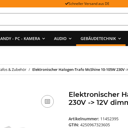
Schneller Versand aus DE
ANDY - PC - KAMERA
AUDIO
GEBÄUDETECHNIK
rafos & Zubehör
Elektronischer Halogen-Trafo McShine 10-105W 230V 
Elektronischer 
230V -> 12V dim
Artikelnummer:
11452395
GTIN:
4250967323605