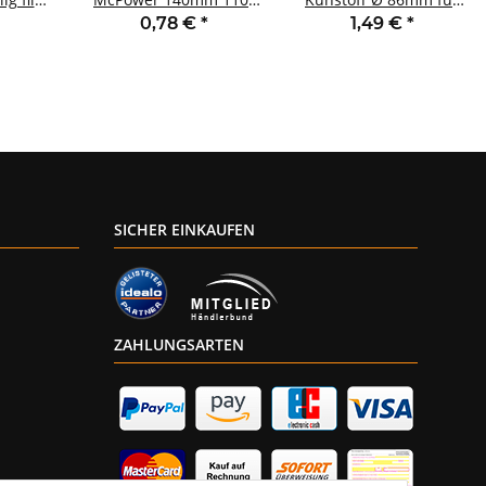
A-10A
250V 60mm-Klinge
50mm Lampen Weiß
0,78 €
*
1,49 €
*
SICHER EINKAUFEN
ZAHLUNGSARTEN