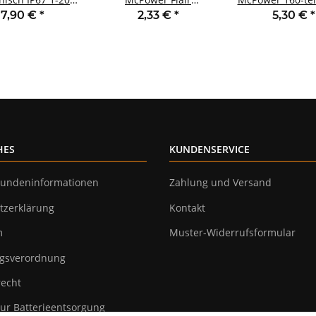
5~264V Aus 12V
250V~/10A UP
je 20 St. 500m
7,90 €
*
2,33 €
*
5,30 €
*
wasserfest
Steckanschluss
anthrazit
HES
KUNDENSERVICE
undeninformationen
Zahlung und Versand
tzerklärung
Kontakt
m
Muster-Widerrufsformular
gsverordnung
recht
ur Batterieentsorgung