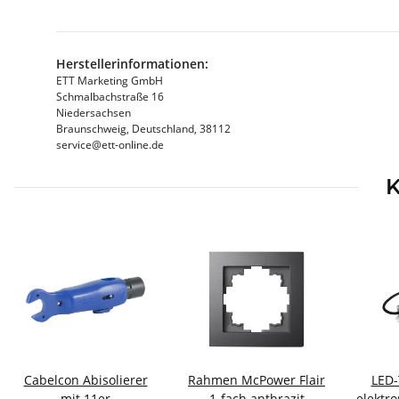
Herstellerinformationen:
ETT Marketing GmbH
Schmalbachstraße 16
Niedersachsen
Braunschweig, Deutschland, 38112
service@ett-online.de
K
Cabelcon Abisolierer
Rahmen McPower Flair
LED-
mit 11er
1-fach anthrazit
elektr