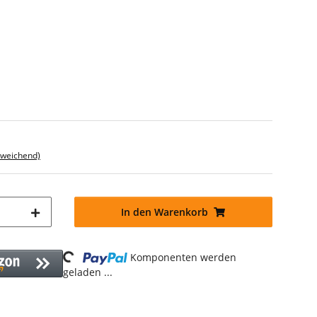
bweichend)
In den Warenkorb
Loading...
Komponenten werden
geladen ...