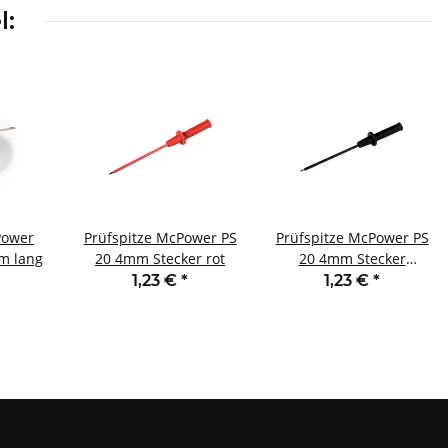
l:
Power
Prüfspitze McPower PS
Prüfspitze McPower PS
5m lang
20 4mm Stecker rot
20 4mm Stecker
schwarz
1,23 €
*
1,23 €
*