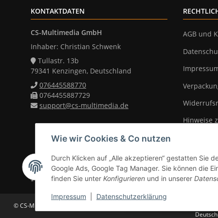
KONTAKTDATEN
RECHTLIC
CS-Multimedia GmbH
AGB und K
Inhaber: Christian Schwenk
Datenschu
Tullastr. 13b
Impressu
79341 Kenzingen, Deutschland
076445588770
Verpackun
0764455887729
Widerrufs
support@cs-multimedia.de
Hinweise z
Wie wir Cookies & Co nutzen
Durch Klicken auf „Alle akzeptieren“ gestatten Sie d
Vertrag widerrufen
Google Ads, Google Tag Manager. Sie können die Eins
finden Sie unter
Konfigurieren
und in unserer
Datens
* Alle Preise inkl. gesetzlicher Mwst., zzgl.
Versand
(Versandfrei ab 39
Impressum
|
Datenschutzerklärung
© CS-Multimedia GmbH
Änderungen und Irrtümer vorbehalten. Abbildunge
Deutschl