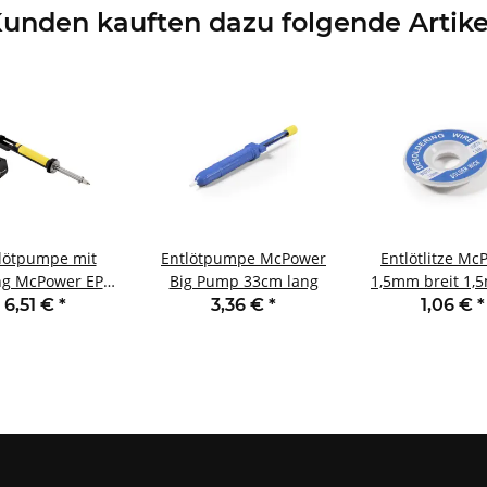
unden kauften dazu folgende Artike
lötpumpe mit
Entlötpumpe McPower
Entlötlitze Mc
ng McPower EPH-
Big Pump 33cm lang
1,5mm breit 1,
30V 40W 1,25m
6,51 €
*
3,36 €
*
1,06 €
*
Kabel