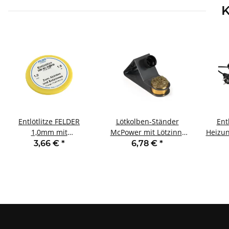
K
Entlötlitze FELDER
Lötkolben-Ständer
Ent
1,0mm mit
McPower mit Lötzinn-
Heizu
halogenfreiem
Abstreifer
40 2
3,66 €
*
6,78 €
*
Flussmittel getränkte
Kupferlitze 1,60m Spule