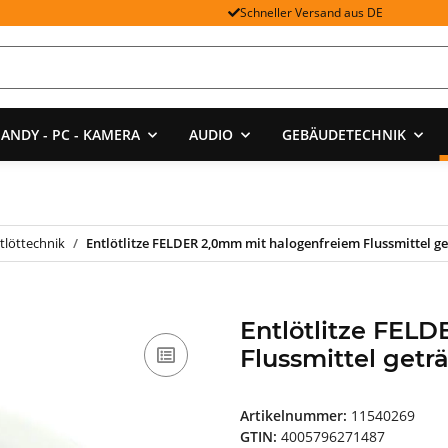
Schneller Versand aus DE
ANDY - PC - KAMERA
AUDIO
GEBÄUDETECHNIK
tlöttechnik
Entlötlitze FELDER 2,0mm mit halogenfreiem Flussmittel ge
Entlötlitze FEL
Flussmittel getr
Artikelnummer:
11540269
GTIN:
4005796271487