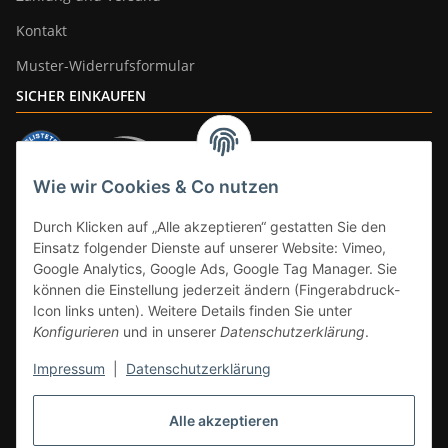
Kontakt
Muster-Widerrufsformular
SICHER EINKAUFEN
Wie wir Cookies & Co nutzen
ZAHLUNGSARTEN
Durch Klicken auf „Alle akzeptieren“ gestatten Sie den
Einsatz folgender Dienste auf unserer Website: Vimeo,
Google Analytics, Google Ads, Google Tag Manager. Sie
können die Einstellung jederzeit ändern (Fingerabdruck-
Icon links unten). Weitere Details finden Sie unter
Konfigurieren
und in unserer
Datenschutzerklärung
.
Impressum
|
Datenschutzerklärung
Vertrag widerrufen
Alle akzeptieren
* Alle Preise inkl. gesetzlicher Mwst., zzgl.
Versand
(Versandfrei ab 39€ in
DE, gilt nicht für Großgeräte per Spedition). Artikel mit 0% MwSt. (gem. §