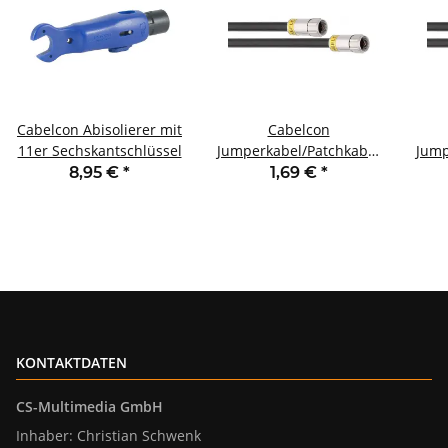
Cabelcon Abisolierer mit
Cabelcon
11er Sechskantschlüssel
Jumperkabel/Patchkabel
Jump
F-Stecker <-> F-Stecker
F-S
8,95 €
*
1,69 €
*
30cm
KONTAKTDATEN
CS-Multimedia GmbH
Inhaber: Christian Schwenk