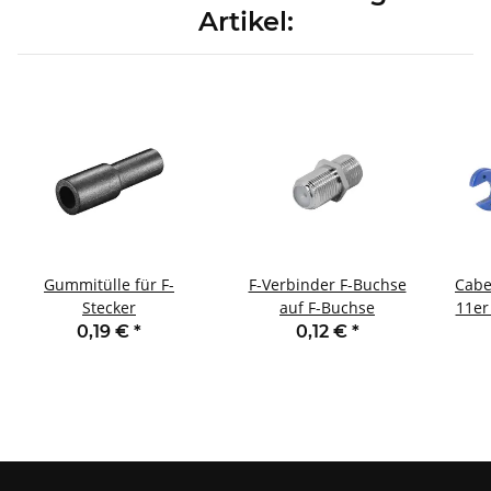
Artikel:
Gummitülle für F-
F-Verbinder F-Buchse
Cabe
Stecker
auf F-Buchse
11er
0,19 €
*
0,12 €
*