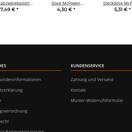
labzweigkasten
Dose McPower
Steckdose Mc
Pack 75x75x40mm
Fix,Schalter+Steckdose,Steckanschluss
Secure 250V~/1
7,49 €
*
4,30 €
*
5,31 €
*
4 7-fach grau
250V~ AP
AP grau
HES
KUNDENSERVICE
undeninformationen
Zahlung und Versand
tzerklärung
Kontakt
m
Muster-Widerrufsformular
gsverordnung
recht
ur Batterieentsorgung