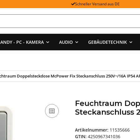
Schneller Versand aus DE
ANDY - PC - KAMERA
AUDIO
GEBÄUDETECHNIK
chtraum Doppelsteckdose McPower Fix Steckanschluss 250V~/16A IP54 A
Feuchtraum Dop
Steckanschluss 
Artikelnummer:
11535666
GTIN:
4250967341036