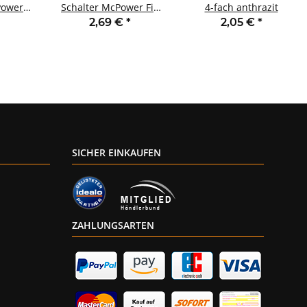
Power
Schalter McPower Fix
4-fach anthrazit
6A IP44
Steckanschluss,IP54,250V~/10A
2,69 €
*
2,05 €
*
AP
SICHER EINKAUFEN
ZAHLUNGSARTEN