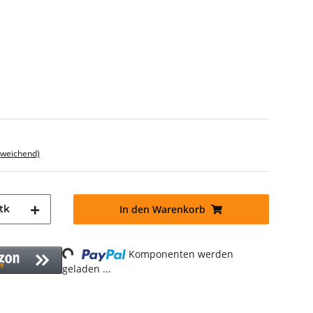
bweichend)
tk
In den Warenkorb
Loading...
Komponenten werden
geladen ...