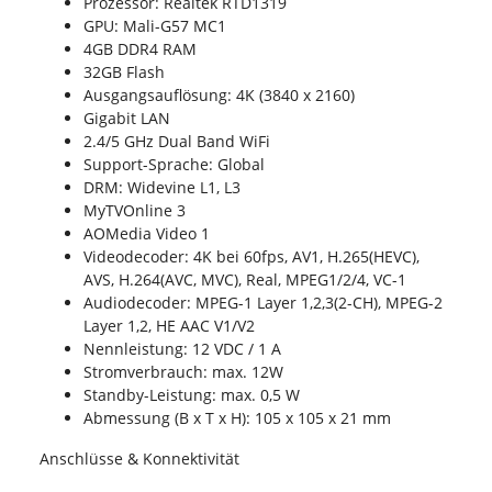
Prozessor: Realtek RTD1319
GPU: Mali-G57 MC1
4GB DDR4 RAM
32GB Flash
Ausgangsauflösung: 4K (3840 x 2160)
Gigabit LAN
2.4/5 GHz Dual Band WiFi
Support-Sprache: Global
DRM: Widevine L1, L3
MyTVOnline 3
AOMedia Video 1
Videodecoder: 4K bei 60fps, AV1, H.265(HEVC),
AVS, H.264(AVC, MVC), Real, MPEG1/2/4, VC-1
Audiodecoder: MPEG-1 Layer 1,2,3(2-CH), MPEG-2
Layer 1,2, HE AAC V1/V2
Nennleistung: 12 VDC / 1 A
Stromverbrauch: max. 12W
Standby-Leistung: max. 0,5 W
Abmessung (B x T x H): 105 x 105 x 21 mm
Anschlüsse & Konnektivität