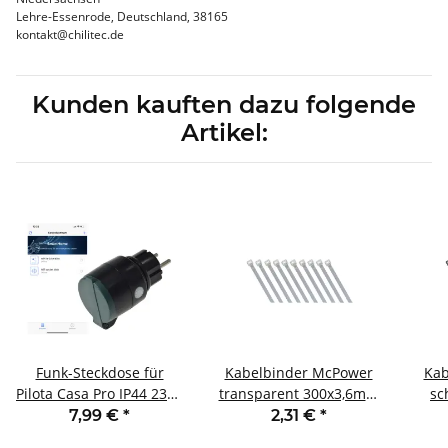
Lehre-Essenrode, Deutschland, 38165
kontakt@chilitec.de
Kunden kauften dazu folgende
Artikel:
Funk-Steckdose für
Kabelbinder McPower
Kab
Pilota Casa Pro IP44 230V
transparent 300x3,6mm
sc
2000W max. 30m
100er-Pack UV beständig
100e
7,99 €
*
2,31 €
*