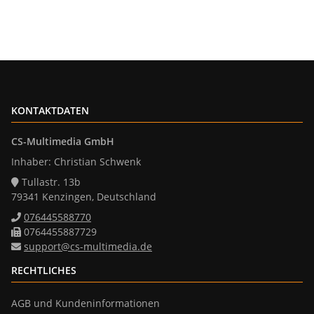
KONTAKTDATEN
CS-Multimedia GmbH
Inhaber: Christian Schwenk
Tullastr. 13b
79341 Kenzingen, Deutschland
076445588770
0764455887729
support@cs-multimedia.de
RECHTLICHES
AGB und Kundeninformationen