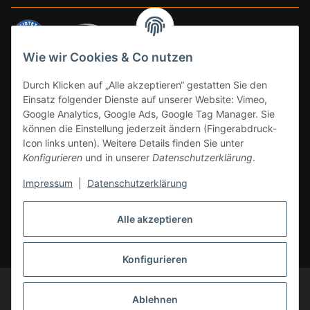
Wie wir Cookies & Co nutzen
ZAHLUNGSARTEN
Durch Klicken auf „Alle akzeptieren“ gestatten Sie den
Einsatz folgender Dienste auf unserer Website: Vimeo,
Google Analytics, Google Ads, Google Tag Manager. Sie
können die Einstellung jederzeit ändern (Fingerabdruck-
Icon links unten). Weitere Details finden Sie unter
Konfigurieren
und in unserer
Datenschutzerklärung
.
Impressum
|
Datenschutzerklärung
Vertrag widerrufen
Alle akzeptieren
* Alle Preise inkl. gesetzlicher Mwst., zzgl.
Versand
(Versandfrei ab 39€ in
DE, gilt nicht für Großgeräte per Spedition). Artikel mit 0% MwSt. (gem. §
12 Abs. 3 UStG) Versand nur innerhalb DE.
Konfigurieren
© CS-Multimedia GmbH
Änderungen und Irrtümer vorbehalten.
Abbildungen ähnlich, alle Angebote ohne Dekoration. Angebot gültig auf
Ablehnen
cs-multimedia.de, solange Vorrat reicht. Liefergebiete: Deutschland,