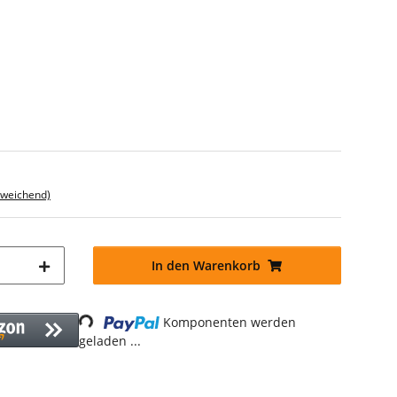
bweichend)
In den Warenkorb
Loading...
Komponenten werden
geladen ...