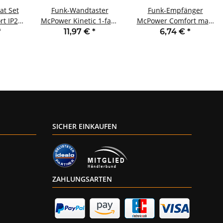
at Set
Funk-Wandtaster
Funk-Empfänger
t IP20
McPower Kinetic 1-fach
McPower Comfort max.
 2300W
IP66 Funktion ohne
2.300W max. 70m
*
11,97 €
*
6,74 €
*
Batterie max 200m
SICHER EINKAUFEN
ZAHLUNGSARTEN