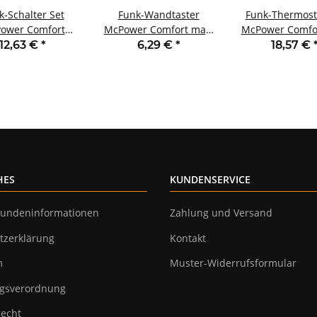
k-Schalter Set
Funk-Wandtaster
Funk-Thermost
ower Comfort
McPower Comfort max.
McPower Comfor
dose + Schalter
70m Aufputz 2-Kanal
max. 70m max.
12,63 €
*
6,29 €
*
18,57 €
ax. 2300W
HES
KUNDENSERVICE
undeninformationen
Zahlung und Versand
tzerklärung
Kontakt
m
Muster-Widerrufsformular
gsverordnung
recht