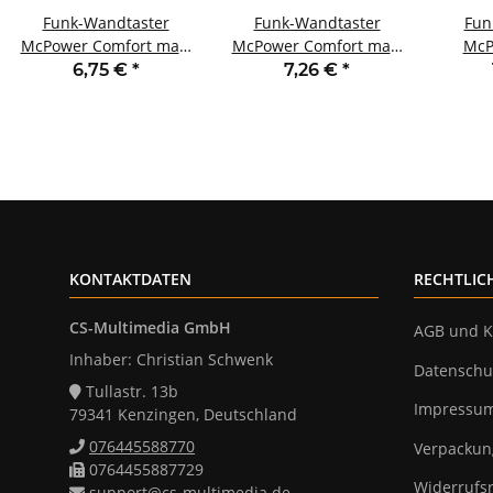
Funk-Wandtaster
Funk-Wandtaster
Fun
McPower Comfort max.
McPower Comfort max.
McP
70m Aufputz 1-Kanal
70m Aufputz 2-Kanal
Steck
6,75 €
*
7,26 €
*
m
KONTAKTDATEN
RECHTLIC
CS-Multimedia GmbH
AGB und K
Inhaber: Christian Schwenk
Datenschu
Tullastr. 13b
Impressu
79341 Kenzingen, Deutschland
076445588770
Verpackun
0764455887729
Widerrufs
support@cs-multimedia.de