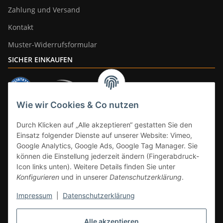
Zahlung und Versand
Kontakt
Muster-Widerrufsformular
SICHER EINKAUFEN
Wie wir Cookies & Co nutzen
ZAHLUNGSARTEN
Durch Klicken auf „Alle akzeptieren“ gestatten Sie den
Einsatz folgender Dienste auf unserer Website: Vimeo,
Google Analytics, Google Ads, Google Tag Manager. Sie
können die Einstellung jederzeit ändern (Fingerabdruck-
Icon links unten). Weitere Details finden Sie unter
Konfigurieren
und in unserer
Datenschutzerklärung
.
Impressum
|
Datenschutzerklärung
Vertrag widerrufen
Alle akzeptieren
* Alle Preise inkl. gesetzlicher Mwst., zzgl.
Versand
(Versandfrei ab 39€ in