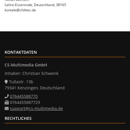
Lehre-Essenrode, Deutschland, 38165
kontakt@chilitec.de
KONTAKTDATEN
CS-Multimedia GmbH
Inhaber: Christian Schwenk
Tullastr. 13b
79341 Kenzingen, Deutschland
076445588770
0764455887729
support@cs-multimedia.de
RECHTLICHES