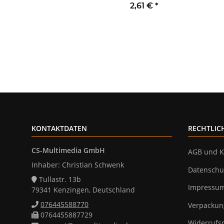
107x27mm IP68 -
2.000W
2,61 €
*
wasserdicht 230V 3-
polig
KONTAKTDATEN
RECHTLIC
CS-Multimedia GmbH
AGB und K
Inhaber: Christian Schwenk
Datenschu
Tullastr. 13b
Impressu
79341 Kenzingen, Deutschland
076445588770
Verpackun
0764455887729
Widerrufs