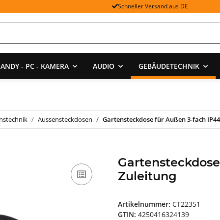
Schneller Versand aus DE
ANDY - PC - KAMERA
AUDIO
GEBÄUDETECHNIK
onstechnik
Aussensteckdosen
Gartensteckdose für Außen 3-fach IP44
Gartensteckdose
Zuleitung
Artikelnummer:
CT22351
GTIN:
4250416324139