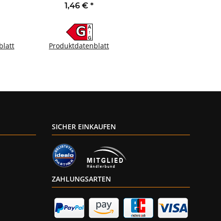
4000K
160° 4000K neutralweiß
1,46 €
*
lder
Ø45x88mm
A
G
↑
G
blatt
Produktdatenblatt
SICHER EINKAUFEN
ZAHLUNGSARTEN