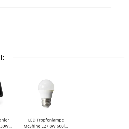
l:
ahler
LED Tropfenlampe
 30W
McShine E27 8W 600lm