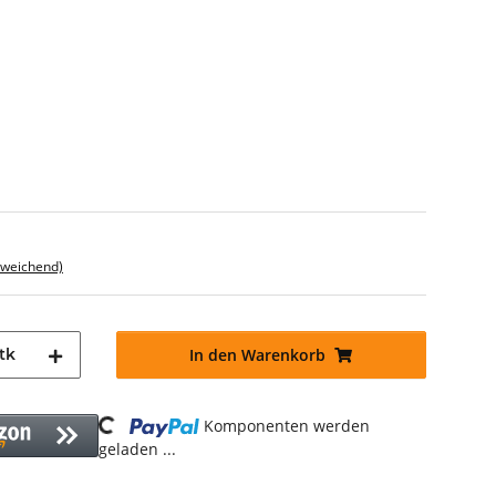
bweichend)
tk
In den Warenkorb
Loading...
Komponenten werden
geladen ...