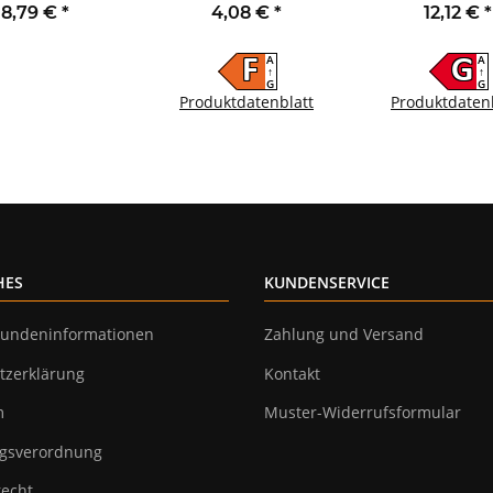
 max. 150m IP44
Lumen IP66 3000K
2250lm IP66 
8,79 €
*
4,08 €
*
12,12 €
*
warmweiß
Bewegungsme
A
A
F
G
↑
↑
G
G
Produktdatenblatt
Produktdaten
HES
KUNDENSERVICE
undeninformationen
Zahlung und Versand
tzerklärung
Kontakt
m
Muster-Widerrufsformular
gsverordnung
recht