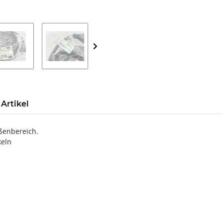
Artikel
ßenbereich.
keln