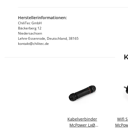
Herstellerinformationen:
ChiliTec GmbH
Bäckerberg 12
Niedersachsen
Lehre-Essenrode, Deutschland, 38165
kontakt@chilitec.de
K
Kabelverbinder
Wifi 
McPower LxØ
McPow