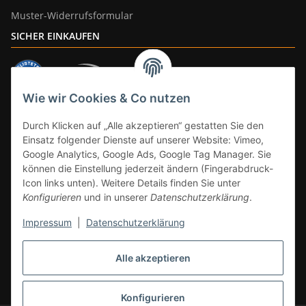
Muster-Widerrufsformular
SICHER EINKAUFEN
Wie wir Cookies & Co nutzen
ZAHLUNGSARTEN
Durch Klicken auf „Alle akzeptieren“ gestatten Sie den
Einsatz folgender Dienste auf unserer Website: Vimeo,
Google Analytics, Google Ads, Google Tag Manager. Sie
können die Einstellung jederzeit ändern (Fingerabdruck-
Icon links unten). Weitere Details finden Sie unter
Konfigurieren
und in unserer
Datenschutzerklärung
.
Impressum
|
Datenschutzerklärung
Vertrag widerrufen
Alle akzeptieren
* Alle Preise inkl. gesetzlicher Mwst., zzgl.
Versand
(Versandfrei ab 39€ in
DE, gilt nicht für Großgeräte per Spedition). Artikel mit 0% MwSt. (gem. §
12 Abs. 3 UStG) Versand nur innerhalb DE.
Konfigurieren