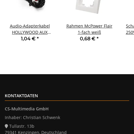
Audio-Adapterkabel
Rahmen McPower Flair
Sch
HOLLYWOOD AUX
1-fach weiß
250
3,5mm Klinke zu Cinch-
Ori
1,04 €
*
0,68 €
*
Stecker 5m
KONTAKTDATEN
CS-Multimedia GmbH
Inhaber: Christian Schwenk
Tullastr. 13b
79341 Kenzingen, Deutschland