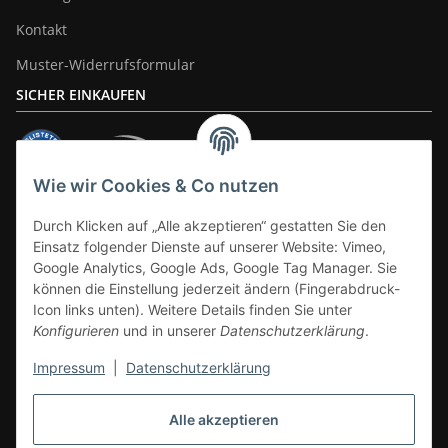
Kontakt
Muster-Widerrufsformular
SICHER EINKAUFEN
Wie wir Cookies & Co nutzen
ZAHLUNGSARTEN
Durch Klicken auf „Alle akzeptieren“ gestatten Sie den
Einsatz folgender Dienste auf unserer Website: Vimeo,
Google Analytics, Google Ads, Google Tag Manager. Sie
können die Einstellung jederzeit ändern (Fingerabdruck-
Icon links unten). Weitere Details finden Sie unter
Konfigurieren
und in unserer
Datenschutzerklärung
.
Impressum
|
Datenschutzerklärung
Vertrag widerrufen
Alle akzeptieren
* Alle Preise inkl. gesetzlicher Mwst., zzgl.
Versand
(Versandfrei ab 39€ in
DE, gilt nicht für Großgeräte per Spedition). Artikel mit 0% MwSt. (gem. §