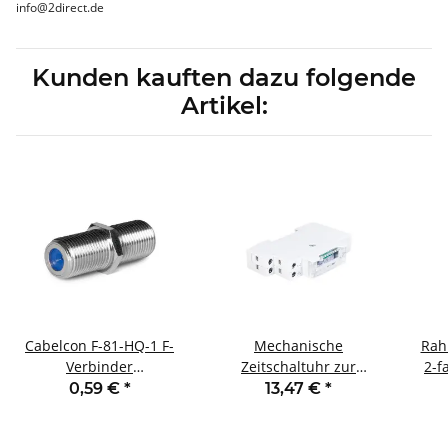
info@2direct.de
Kunden kauften dazu folgende
Artikel:
Cabelcon F-81-HQ-1 F-
Mechanische
Rah
Verbinder
Zeitschaltuhr zur
2-f
Buchse/Buchse
Hutschienenmontage
0,59 €
*
13,47 €
*