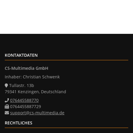
KONTAKTDATEN
CS-Multimedia GmbH
Inhaber: Christian Schwenk
Tullastr. 13b
79341 Kenzingen, Deutschland
076445588770
0764455887729
support@cs-multimedia.de
RECHTLICHES