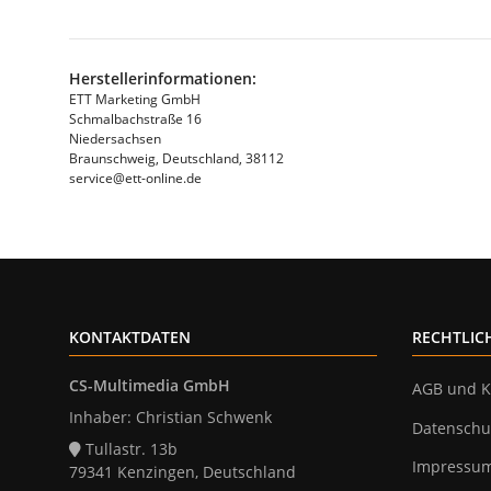
Herstellerinformationen:
ETT Marketing GmbH
Schmalbachstraße 16
Niedersachsen
Braunschweig, Deutschland, 38112
service@ett-online.de
KONTAKTDATEN
RECHTLIC
CS-Multimedia GmbH
AGB und K
Inhaber: Christian Schwenk
Datenschu
Tullastr. 13b
Impressu
79341 Kenzingen, Deutschland