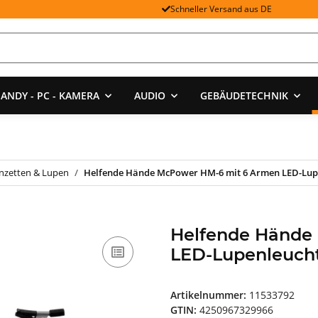
Schneller Versand aus DE
ANDY - PC - KAMERA
AUDIO
GEBÄUDETECHNIK
nzetten & Lupen
Helfende Hände McPower HM-6 mit 6 Armen LED-Lupen
Helfende Hände
LED-Lupenleuchte
Artikelnummer:
11533792
GTIN:
4250967329966